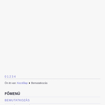
0
1
2
3
4
Ön itt van:
Kezdőlap
Bemutatkozás
FŐMENÜ
BEMUTATKOZÁS