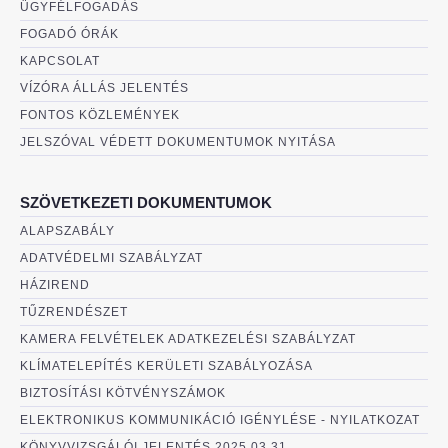
ÜGYFÉLFOGADÁS
FOGADÓ ÓRÁK
KAPCSOLAT
VÍZÓRA ÁLLÁS JELENTÉS
FONTOS KÖZLEMÉNYEK
JELSZÓVAL VÉDETT DOKUMENTUMOK NYITÁSA
SZÖVETKEZETI DOKUMENTUMOK
ALAPSZABÁLY
ADATVÉDELMI SZABÁLYZAT
HÁZIREND
TŰZRENDÉSZET
KAMERA FELVÉTELEK ADATKEZELÉSI SZABÁLYZAT
KLÍMATELEPÍTÉS KERÜLETI SZABÁLYOZÁSA
BIZTOSÍTÁSI KÖTVÉNYSZÁMOK
ELEKTRONIKUS KOMMUNIKÁCIÓ IGÉNYLÉSE - NYILATKOZAT
KÖNYVVIZSGÁLÓI JELENTÉS 2025.03.31