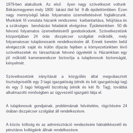
1979-ben alakultunk. Az első ilyen nagy szövetkezet voltunk
Békásmegyeren mely 1800 lakást ölel fel 9 db épülettömbben. Ezen
nagy mennyiségű lakás folyamatos üzemeltetésével foglalkozunk.
Munkánk fő vonulata házaink rendszeres karbantartása, felújítása és
a szükséges beruházási feladatok elvégzése. Épületeinkben 50 db
felvonó folyamatos üzemeltetéséről gondoskodunk. Szövetkezetünk
központjában 24 órás diszpécser szolgálat működik, mely
folyamatosan tulajdonosaink rendelkezésére áll. Ennek keretén belül
elvégezzük saját és külön díjazás fejében a környezetünkben lévő
szövetkezetek és társasházak felvonó ügyeletét is Házainkban egy
jól működő kamerarendszer biztosítja a tulajdonosok biztonságát,
kényelmét.
Szövetkezetünk irányítását a közgyűlés által megválasztott
tisztségviselők egy 3 tagú igazgatóság (elnök és két igazgatósági tag)
és egy 3 tagú felügyelő bizottság (elnök és két fb. Tag), továbbá
alkalmazotti minőségben az ügyvezető igazgató látja el.
A tulajdonosok gondjainak, problémáinak felvételére, rögzítésére 24
órában diszpécser szolgálat áll rendelkezésre.
A közös költség és az adminisztráció rendezésére hátralékkezelő és
pénztáros kollégáink állnak rendelkezésre.